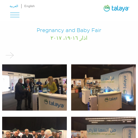
English
العربية
Pregnancy and Baby Fair
اذار ١٦-١٩، ٢٠١٧